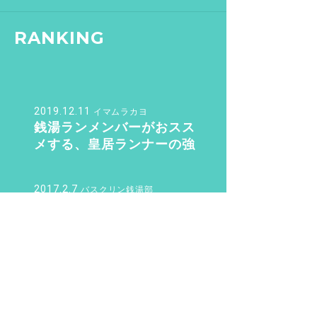
RANKING
2019.12.11
イマムラカヨ
銭湯ランメンバーがおスス
メする、皇居ランナーの強
い味方『バン・ドューシュ』
2017.2.7
バスクリン銭湯部
【文京区 / 本駒込駅】千駄木
にある“美しすぎる和モダン
銭湯”。子供も女性も行きた
くなる「ふくの湯」【バスクリ
2020.3.9
ン銭湯部】
整い女子
“整い女子” 渋谷・世田谷・
目黒の銭湯サウナ 整い巡り
♨️ Vol.2『光明泉』編