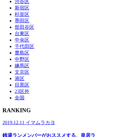
渋谷区
新宿区
杉並区
墨田区
世田谷区
台東区
中央区
千代田区
豊島区
中野区
練馬区
文京区
港区
目黒区
23区外
全国
RANKING
2019.12.11
イマムラカヨ
銭湯ランメンバーがおススメする、皇居ラ