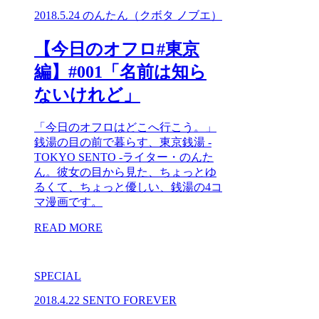
2018.5.24
のんたん（クボタ ノブエ）
【今日のオフロ#東京
編】#001「名前は知ら
ないけれど」
「今日のオフロはどこへ行こう。」
銭湯の目の前で暮らす、東京銭湯 -
TOKYO SENTO -ライター・のんた
ん。彼女の目から見た、ちょっとゆ
るくて、ちょっと優しい、銭湯の4コ
マ漫画です。
READ MORE
SPECIAL
2018.4.22
SENTO FOREVER