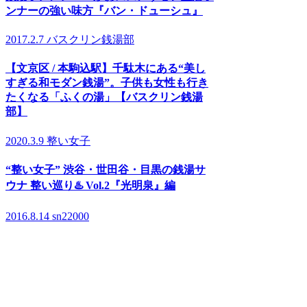
ンナーの強い味方『バン・ドューシュ』
2017.2.7
バスクリン銭湯部
【文京区 / 本駒込駅】千駄木にある“美し
すぎる和モダン銭湯”。子供も女性も行き
たくなる「ふくの湯」【バスクリン銭湯
部】
2020.3.9
整い女子
“整い女子” 渋谷・世田谷・目黒の銭湯サ
ウナ 整い巡り♨️ Vol.2『光明泉』編
2016.8.14
sn22000
銭湯初心者が知っておく6つのこと。銭湯
のマナー・持ち物のこと教えます！
2016.6.9
n.yusuke。