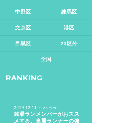
中野区
練馬区
文京区
港区
目黒区
23区外
全国
RANKING
2019.12.11
イマムラカヨ
銭湯ランメンバーがおスス
メする、皇居ランナーの強
い味方『バン・ドューシ