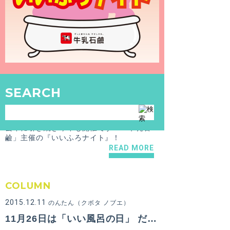
NEWS
SEARCH
2016.11.24
東京銭湯運営
11月26日（土）日本のお風呂っていいな！「牛乳石鹼」主催イベント『いいふろナイト』開催！
去年に引き続き今年も開催です！「牛乳石
鹼」主催の『いいふろナイト』！
READ MORE
COLUMN
2015.12.11
のんたん（クボタ ノブエ）
11月26日は「いい風呂の日」 だから、『いいふろナイト！』 に参加してきたよ！