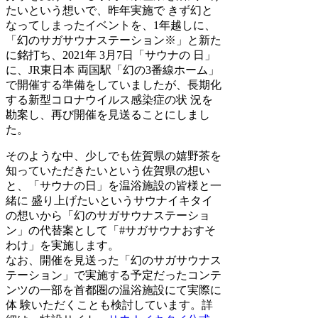
たいという想いで、昨年実施で きず幻と
なってしまったイベントを、1年越しに、
「幻のサガサウナステーション※」と新た
に銘打ち、2021年 3月7日「サウナの 日」
に、JR東日本 両国駅「幻の3番線ホーム」
で開催する準備をしていましたが、長期化
する新型コロナウイルス感染症の状 況を
勘案し、再び開催を見送ることにしまし
た。
そのような中、少しでも佐賀県の嬉野茶を
知っていただきたいという佐賀県の想い
と、「サウナの日」を温浴施設の皆様と一
緒に 盛り上げたいというサウナイキタイ
の想いから「幻のサガサウナステーショ
ン」の代替案として「#サガサウナおすそ
わけ」を実施します。
なお、開催を見送った「幻のサガサウナス
テーション」で実施する予定だったコンテ
ンツの一部を首都圏の温浴施設にて実際に
体 験いただくことも検討しています。詳