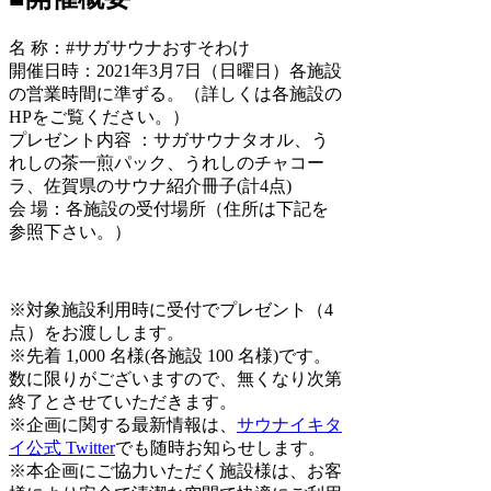
名 称：#サガサウナおすそわけ
開催日時：2021年3月7日（日曜日）各施設
の営業時間に準ずる。（詳しくは各施設の
HPをご覧ください。）
プレゼント内容 ：サガサウナタオル、う
れしの茶一煎パック、うれしのチャコー
ラ、佐賀県のサウナ紹介冊子(計4点)
会 場：各施設の受付場所（住所は下記を
参照下さい。）
※対象施設利用時に受付でプレゼント（4
点）をお渡しします。
※先着 1,000 名様(各施設 100 名様)です。
数に限りがございますので、無くなり次第
終了とさせていただきます。
※企画に関する最新情報は、
サウナイキタ
イ公式 Twitter
でも随時お知らせします。
※本企画にご協力いただく施設様は、お客