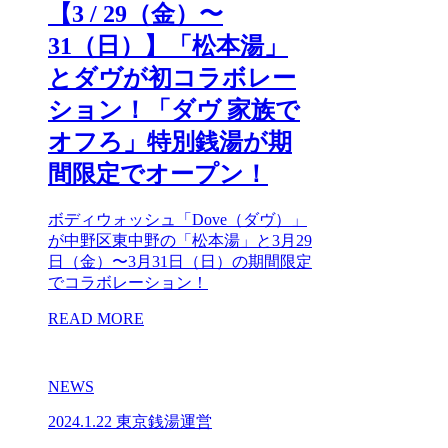
【3 / 29（金）〜
31（日）】「松本湯」
とダヴが初コラボレー
ション！「ダヴ 家族で
オフろ」特別銭湯が期
間限定でオープン！
ボディウォッシュ「Dove（ダヴ）」
が中野区東中野の「松本湯」と3月29
日（金）〜3月31日（日）の期間限定
でコラボレーション！
READ MORE
NEWS
2024.1.22
東京銭湯運営