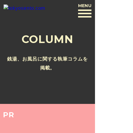
MENU
BACK
COLUMN
銭湯、お風呂に関する執筆コラムを
掲載。
PR
2015.5.6
親近感？親和性？音と銭湯の可能