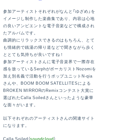
参加アーティストそれぞれがなんと「ゆざめ」を
イメージし制作した楽曲集であり、内容は心地
の良いアンビエントな電子音楽などで構成され
たアルバムです。
曲調的にリラックスできるのはもちろん、とて
も情緒的で銭湯の帰り道などで聞きながら歩く
ととても気持ちが良いですね！
参加アーティストさんに電子音楽界で一際存在
感を放っているSerphがボーカリストNozomiを
加え別名義で活動を行うポップユニットN-qia
さんや、BOOM BOOM SATELLITESによる
BROKEN MIRRORのRemixコンテスト大賞に
選ばれたCalla Soiledさんといったような豪華
な面々がいます。
以下それぞれのアーティストさんの関連サイト
になります。
Calla Soiled（
soundcloud
）