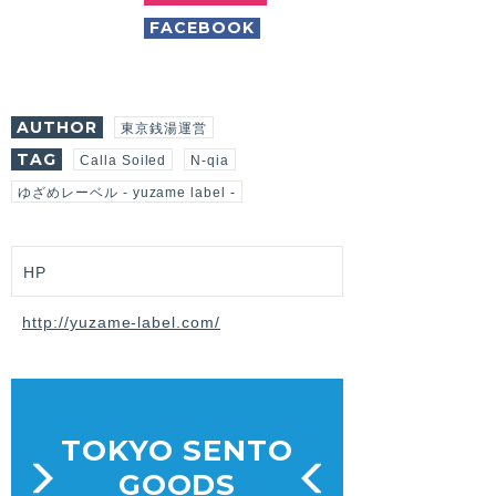
FACEBOOK
AUTHOR
東京銭湯運営
TAG
Calla Soiled
N-qia
ゆざめレーベル - yuzame label -
HP
http://yuzame-label.com/
TOKYO SENTO
GOODS