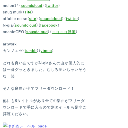
melon14（
soundcloud
）（
twitter
）
snug murk（
site
）
affable noise（
site
）（
soundcloud
）（
twitter
）
N-qia（
soundcloud
）（
facebook
）
onanieCEO（
soundcloud
）（
ニコニコ動画
）
artwork
カンノエヅ（
tumblr
）（
vimeo
）
どれも良い曲ですがN-qiaさんの曲が個人的に
は一番グッときました。むしろ泣いちゃいそう
な…笑
そんな良曲が全てフリーダウンロード！
他にも8タイトルがあり全ての楽曲がフリーダ
ウンロードで手に入るので別タイトルも是非ご
拝聴ください。