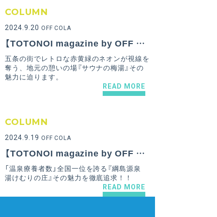
COLUMN
2024.9.20
OFF COLA
【TOTONOI magazine by OFF COLA Vol.6】京都の天然地下水薪沸かしの銭湯『サウナの梅湯』のおすすめポイント！
五条の街でレトロな赤黄緑のネオンが視線を
奪う、地元の憩いの場『サウナの梅湯』その
魅力に迫ります。
READ MORE
COLUMN
2024.9.19
OFF COLA
【TOTONOI magazine by OFF COLA Vol.5】激レア！黒湯の水風呂が楽しめる『綱島源泉 湯けむりの庄』のおすすめポイント！
「温泉療養者数」全国一位を誇る『綱島源泉
湯けむりの庄』その魅力を徹底追求！！
READ MORE