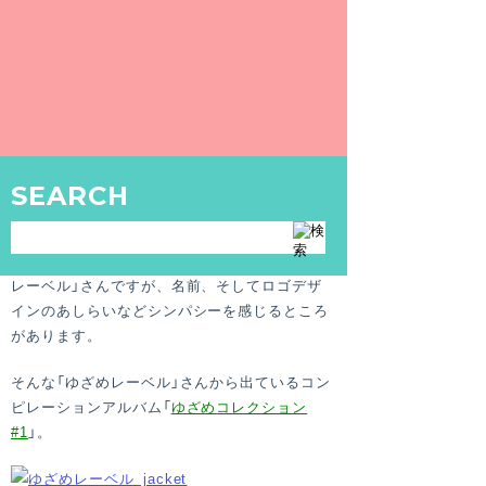
性を一緒に考えたい、「ゆざめレー
ベル」
なにがどう取り上げられるかはわからないもの
で、先日オンラインレーベルである「
ゆざめレ
ーベル
」さんに東京銭湯を取り上げていただき
SEARCH
ました。記事は
こちら
。
2012年4月より”ものづくり”をテーマにオンラ
インレーベルを立ち上げ活動を続ける「ゆざめ
レーベル」さんですが、名前、そしてロゴデザ
インのあしらいなどシンパシーを感じるところ
があります。
そんな「ゆざめレーベル」さんから出ているコン
ピレーションアルバム「
ゆざめコレクション
#1
」。