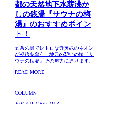
都の天然地下水薪沸か
しの銭湯『サウナの梅
湯』のおすすめポイン
ト！
五条の街でレトロな赤黄緑のネオン
が視線を奪う、地元の憩いの場『サ
ウナの梅湯』その魅力に迫ります。
READ MORE
COLUMN
2024.9.19
OFF COLA
【TOTONOI magazine
by OFF COLA Vol.5】激
レア！黒湯の水風呂が