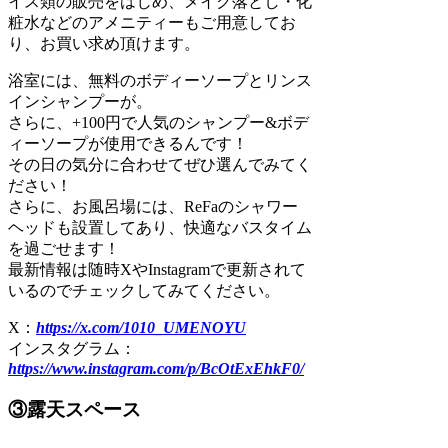
イス類の販売をはじめ、メイク落とし・化
粧水などのアメニティーもご用意してお
り、お買い求め頂けます。
浴室には、無料のボディーソープとリンス
インシャンプーが。
さらに、+100円で人気のシャンプー&ボデ
ィーソープが使用できるんです！
その日の気分に合わせてぜひ選んでみてく
ださい！
さらに、お風呂場には、ReFaのシャワー
ヘッドも設置してあり、快適なバスタイム
を過ごせます！
最新情報は随時XやInstagramで更新されて
いるのでチェックしてみてください。
X：
https://x.com/1010_UMENOYU
インスタグラム：
https://www.instagram.com/p/BcOtExEhkF0/
③露天スペース