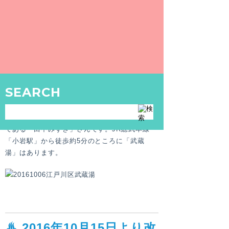
15日より改装オープンした「武蔵
湯」。ペンキ絵制作をレポート！
【PART.1】
〒133-0057 東京都江戸川区西小岩1-6-
16
今回は2016年10月15日より改装オープンし
SEARCH
た、江戸川区小岩にある「武蔵湯」のペンキ絵
の描き替え風景を見学レポート！
ペンキ絵師さんは、唯一の女性銭湯ペンキ絵師
である「田中みずき」さんです。JR総武本線
「小岩駅」から徒歩約5分のところに「武蔵
湯」はあります。
♨ 2016年10月15日より改