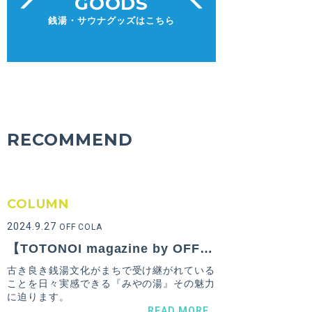
GOODS
銭湯・サウナグッズはこちら
RECOMMEND
COLUMN
2024.9.27
OFF COLA
【TOTONOI magazine by OFF COLA Vol.9】大阪府門真市にある若者が集うレトロな銭湯『みやの湯』のおすすめポイント！
古き良き銭湯文化がまちで受け継がれている
ことを日々実感できる『みやの湯』その魅力
に迫ります。
READ MORE