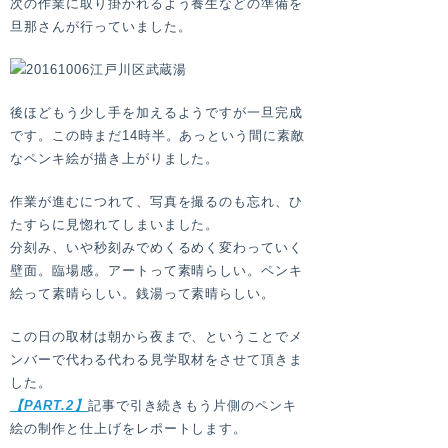
次の作業に取り掛かれるよう養生などの準備を
旦那さんが行っていました。
後ほどもう少し手を加えるようですが一旦完成
です。この時まだ14時半。あっという間に素敵
なペンキ絵が描き上がりました。
作業が進むにつれて、写真を撮るのも忘れ、ひ
たすらに見惚れてしまいました。
分刻み、いや秒刻みでめくるめく変わっていく
壁面。臨場感。アートって素晴らしい。ペンキ
絵って素晴らしい。銭湯って素晴らしい。
この日の取材は朝から夜まで、ということでメ
ンバーで代わる代わる見学取材をさせて頂きま
した。
【PART.2】
記事で引き続きもう片側のペンキ
絵の制作と仕上げをレポートします。