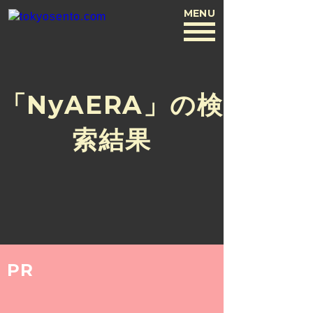
MENU
BACK
「NyAERA」の検
索結果
PR