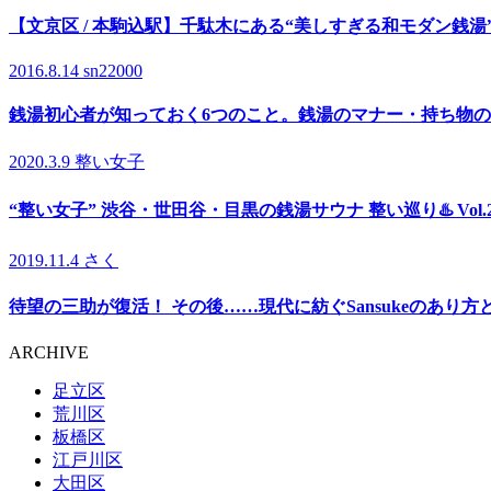
【文京区 / 本駒込駅】千駄木にある“美しすぎる和モダン銭
2016.8.14
sn22000
銭湯初心者が知っておく6つのこと。銭湯のマナー・持ち物
2020.3.9
整い女子
“整い女子” 渋谷・世田谷・目黒の銭湯サウナ 整い巡り♨️ Vol
2019.11.4
さく
待望の三助が復活！ その後……現代に紡ぐSansukeのあり方
ARCHIVE
足立区
荒川区
板橋区
江戸川区
大田区