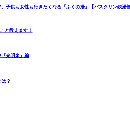
湯”。子供も女性も行きたくなる「ふくの湯」【バスクリン銭湯
のこと教えます！
.2『光明泉』編
とは？