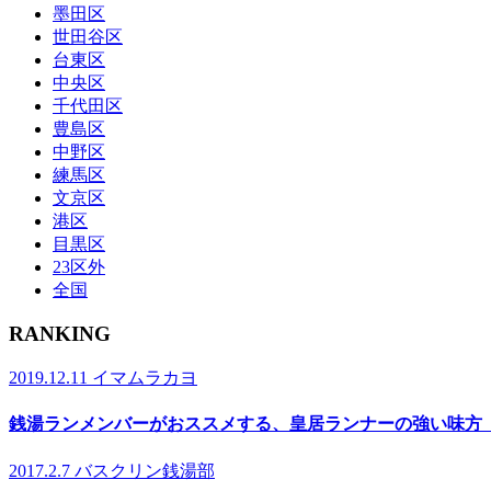
墨田区
世田谷区
台東区
中央区
千代田区
豊島区
中野区
練馬区
文京区
港区
目黒区
23区外
全国
RANKING
2019.12.11
イマムラカヨ
銭湯ランメンバーがおススメする、皇居ランナーの強い味方
2017.2.7
バスクリン銭湯部