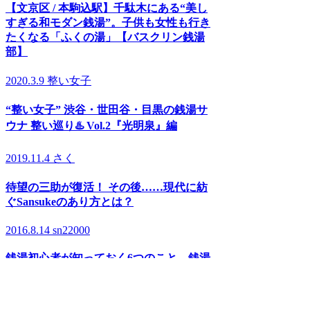
【文京区 / 本駒込駅】千駄木にある“美し
すぎる和モダン銭湯”。子供も女性も行き
たくなる「ふくの湯」【バスクリン銭湯
部】
2020.3.9
整い女子
“整い女子” 渋谷・世田谷・目黒の銭湯サ
ウナ 整い巡り♨️ Vol.2『光明泉』編
2019.11.4
さく
待望の三助が復活！ その後……現代に紡
ぐSansukeのあり方とは？
2016.8.14
sn22000
銭湯初心者が知っておく6つのこと。銭湯
のマナー・持ち物のこと教えます！
RANKING