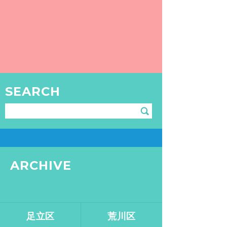
【2016年10月1日（土）】第3弾「家に風呂が無くても銭湯があるさ！風呂なし物件 ＆ 銭湯内見ツアー」開催！
今回第3弾の決行場所は「早稲田＆高田馬
場」でございます！
READ MORE
TOKYO SENTO
SEARCH
GOODS
銭湯・サウナグッズはこちら
ARCHIVE
足立区
荒川区