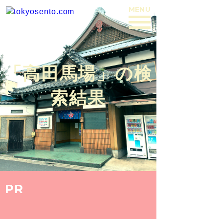
MENU
BACK
「高田馬場」の検
索結果
PR
PRESS
2016.9.17
natsuko