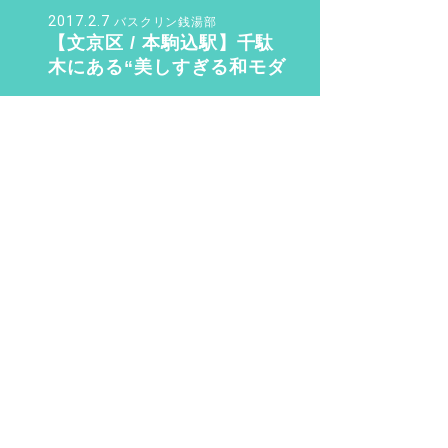
ュ』
2017.2.7
バスクリン銭湯部
【文京区 / 本駒込駅】千駄
木にある“美しすぎる和モダ
ン銭湯”。子供も女性も行き
たくなる「ふくの湯」【バ
2020.3.9
整い女子
スクリン銭湯部】
“整い女子” 渋谷・世田谷・
目黒の銭湯サウナ 整い巡り
♨️ Vol.2『光明泉』編
2016.8.14
sn22000
銭湯初心者が知っておく6つ
のこと。銭湯のマナー・持
ち物のこと教えます！
2019.11.4
さく
待望の三助が復活！ その
後……現代に紡ぐSansuke
のあり方とは？