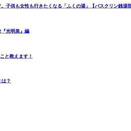
湯”。子供も女性も行きたくなる「ふくの湯」【バスクリン銭湯
.2『光明泉』編
のこと教えます！
とは？