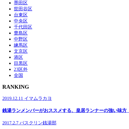
墨田区
世田谷区
台東区
中央区
千代田区
豊島区
中野区
練馬区
文京区
港区
目黒区
23区外
全国
RANKING
2019.12.11
イマムラカヨ
銭湯ランメンバーがおススメする、皇居ランナーの強い味方
2017.2.7
バスクリン銭湯部