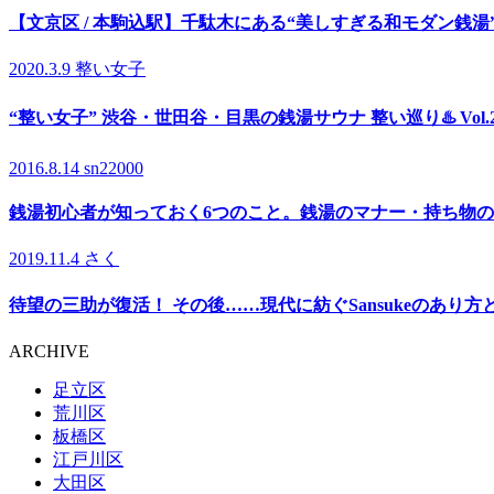
【文京区 / 本駒込駅】千駄木にある“美しすぎる和モダン銭
2020.3.9
整い女子
“整い女子” 渋谷・世田谷・目黒の銭湯サウナ 整い巡り♨️ Vol
2016.8.14
sn22000
銭湯初心者が知っておく6つのこと。銭湯のマナー・持ち物
2019.11.4
さく
待望の三助が復活！ その後……現代に紡ぐSansukeのあり方
ARCHIVE
足立区
荒川区
板橋区
江戸川区
大田区