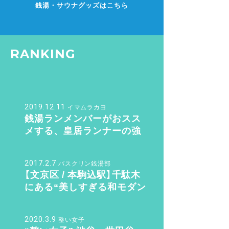
銭湯・サウナグッズはこちら
RANKING
2019.12.11
イマムラカヨ
銭湯ランメンバーがおスス
メする、皇居ランナーの強
い味方『バン・ドューシュ』
2017.2.7
バスクリン銭湯部
【文京区 / 本駒込駅】千駄木
にある“美しすぎる和モダン
銭湯”。子供も女性も行きた
くなる「ふくの湯」【バスクリ
2020.3.9
ン銭湯部】
整い女子