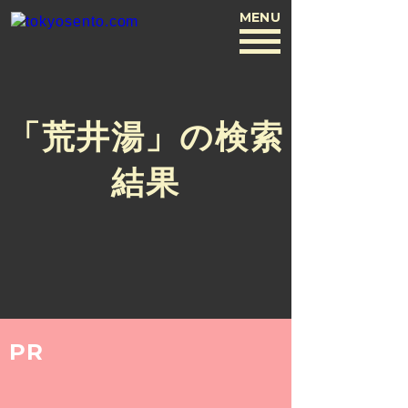
MENU
BACK
「荒井湯」の検索
結果
PR
ARCHIVE
2018.7.23
杉本 克哉