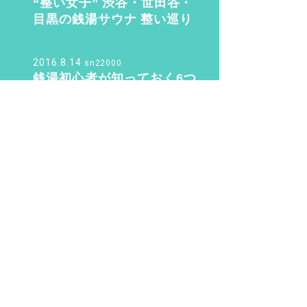
“整い女子” 渋谷・世田谷・
目黒の銭湯サウナ 整い巡り
♨️ Vol.2『光明泉』編
2016.8.14
sn22000
銭湯初心者が知っておく6つ
のこと。銭湯のマナー・持
ち物のこと教えます！
2019.11.4
さく
待望の三助が復活！ その
後……現代に紡ぐSansuke
のあり方とは？
PAGE TOP