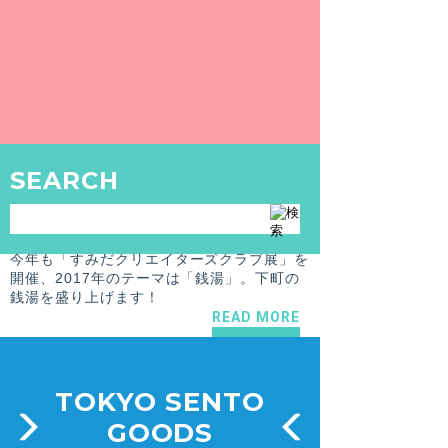
【墨田区 / 本所吾妻橋駅】荒井湯
下町の銭湯の古い良き雰囲気と、ペンキ絵の
素敵な銭湯です。
READ MORE
NEWS
SEARCH
2017.1.15
東京銭湯運営
【2017年1月20日（金）～2月1日（水）】墨田区の銭湯も参加！すみだクリエイターズクラブ展 「銭湯バカンス」開催決定！
今年も「すみだクリエイターズクラブ展」を
開催、2017年のテーマは「銭湯」。下町の
銭湯を盛り上げます！
READ MORE
TOKYO SENTO
GOODS