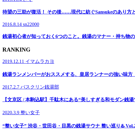
待望の三助が復活！ その後……現代に紡ぐSansukeのあり方
2016.8.14
sn22000
銭湯初心者が知っておく6つのこと。銭湯のマナー・持ち物
RANKING
2019.12.11
イマムラカヨ
銭湯ランメンバーがおススメする、皇居ランナーの強い味方
2017.2.7
バスクリン銭湯部
【文京区 / 本駒込駅】千駄木にある“美しすぎる和モダン銭
2020.3.9
整い女子
“整い女子” 渋谷・世田谷・目黒の銭湯サウナ 整い巡り♨️ Vol