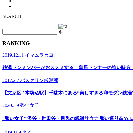
SEARCH
RANKING
2019.12.11
イマムラカヨ
銭湯ランメンバーがおススメする、皇居ランナーの強い味方
2017.2.7
バスクリン銭湯部
【文京区 / 本駒込駅】千駄木にある“美しすぎる和モダン銭
2020.3.9
整い女子
“整い女子” 渋谷・世田谷・目黒の銭湯サウナ 整い巡り♨️ Vol
2019.11.4
さく