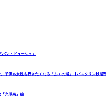
『バン・ドューシュ』
湯”。子供も女性も行きたくなる「ふくの湯」【バスクリン銭湯
.2『光明泉』編