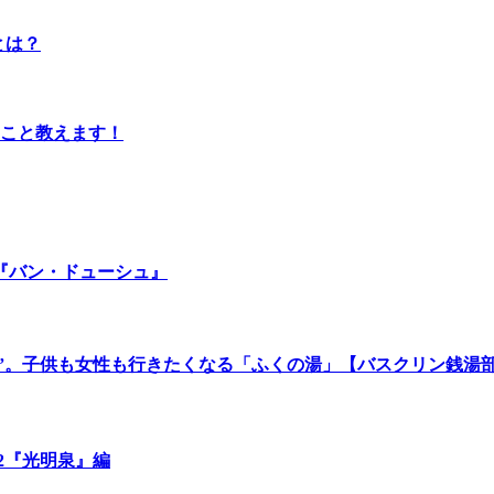
とは？
のこと教えます！
『バン・ドューシュ』
湯”。子供も女性も行きたくなる「ふくの湯」【バスクリン銭湯
.2『光明泉』編