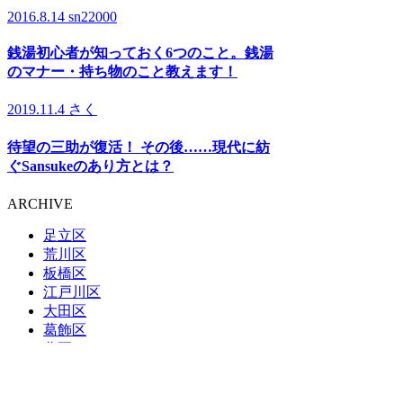
2016.8.14
sn22000
銭湯初心者が知っておく6つのこと。銭湯
のマナー・持ち物のこと教えます！
2019.11.4
さく
待望の三助が復活！ その後……現代に紡
ぐSansukeのあり方とは？
ARCHIVE
足立区
荒川区
板橋区
江戸川区
大田区
葛飾区
北区
江東区
品川区