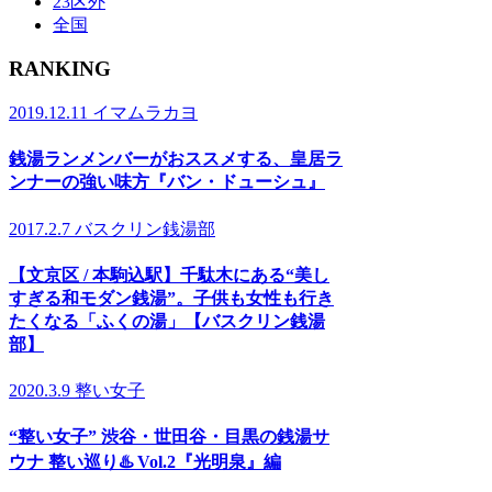
23区外
全国
RANKING
2019.12.11
イマムラカヨ
銭湯ランメンバーがおススメする、皇居ラ
ンナーの強い味方『バン・ドューシュ』
2017.2.7
バスクリン銭湯部
【文京区 / 本駒込駅】千駄木にある“美し
すぎる和モダン銭湯”。子供も女性も行き
たくなる「ふくの湯」【バスクリン銭湯
部】
2020.3.9
整い女子
“整い女子” 渋谷・世田谷・目黒の銭湯サ
ウナ 整い巡り♨️ Vol.2『光明泉』編