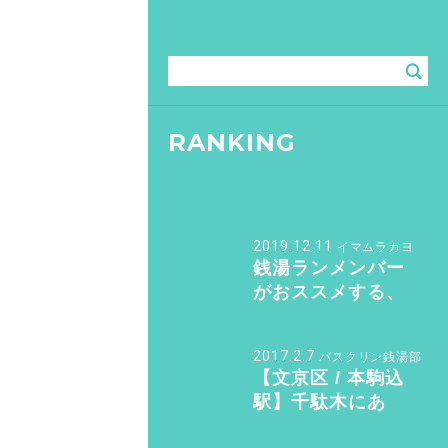
RANKING
2019.12.11
イマムラカヨ
銭湯ランメンバー
がおススメする、
皇居ランナーの強
い味方『バン・ド
2017.2.7
バスクリン銭湯部
ューシュ』
【文京区 / 本駒込
駅】千駄木にあ
る“美しすぎる和モ