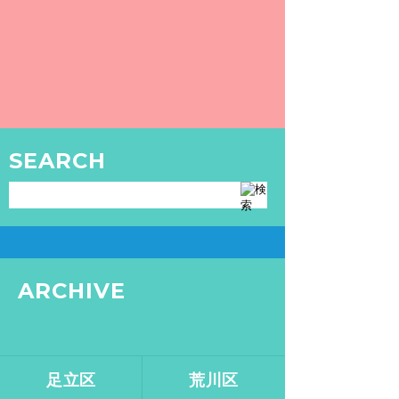
いくつ知ってる？「銭湯・お風呂・温泉の資格」。湯船につかる国、ニッポンの資格検定。【バスクリン銭湯部まとめvol.1】
バスクリン銭湯部、第8弾。「銭湯・お風
呂・温泉の資格」をまとめてみました。
READ MORE
TOKYO SENTO
SEARCH
GOODS
銭湯・サウナグッズはこちら
ARCHIVE
足立区
荒川区