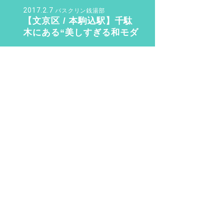
ュ』
2017.2.7
バスクリン銭湯部
【文京区 / 本駒込駅】千駄
木にある“美しすぎる和モダ
ン銭湯”。子供も女性も行き
たくなる「ふくの湯」【バ
2020.3.9
整い女子
スクリン銭湯部】
“整い女子” 渋谷・世田谷・
目黒の銭湯サウナ 整い巡り
♨️ Vol.2『光明泉』編
2016.8.14
sn22000
銭湯初心者が知っておく6つ
のこと。銭湯のマナー・持
ち物のこと教えます！
2019.11.4
さく
待望の三助が復活！ その
後……現代に紡ぐSansuke
のあり方とは？