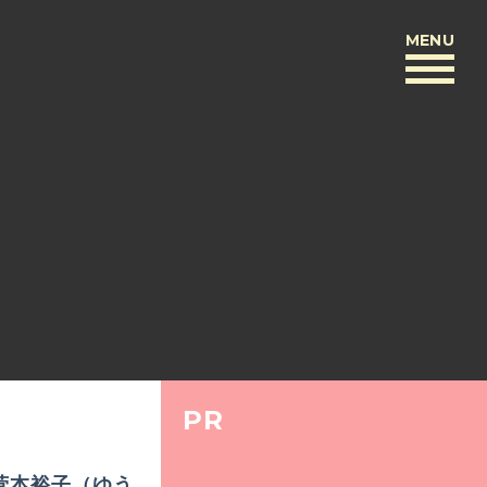
MENU
BACK
PR
×『菅本裕子（ゆう