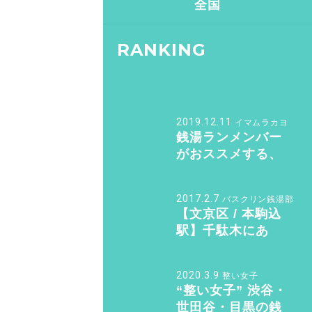
全国
RANKING
2019.12.11
イマムラカヨ
銭湯ランメンバー
がおススメする、
皇居ランナーの強
い味方『バン・ド
2017.2.7
バスクリン銭湯部
ューシュ』
【文京区 / 本駒込
駅】千駄木にあ
る“美しすぎる和モ
ダン銭湯”。子供も
2020.3.9
整い女子
女性も行きたくな
“整い女子” 渋谷・
る「ふくの湯」
世田谷・目黒の銭