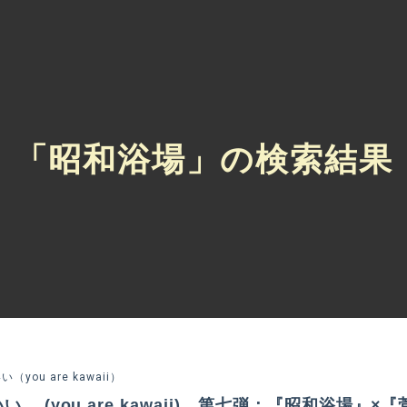
「昭和浴場」の検索結果
（you are kawaii）
。 (you are kawaii) 第七弾：『昭和浴場』