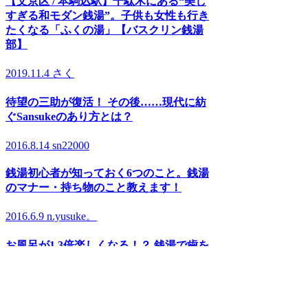
【文京区 / 本駒込駅】千駄木にある“美し
すぎる和モダン銭湯”。子供も女性も行き
たくなる「ふくの湯」【バスクリン銭湯
部】
2019.11.4
さく
待望の三助が復活！ その後……現代に紡
ぐSansukeのあり方とは？
2016.8.14
sn22000
銭湯初心者が知っておく6つのこと。銭湯
のマナー・持ち物のこと教えます！
2016.6.9
n.yusuke。
お風呂が1.3倍楽しくなる！？ 銭湯で歯を
磨こう!
RANKING