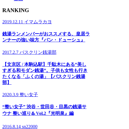
RANKING
2019.12.11
イマムラカヨ
銭湯ランメンバーがおススメする、皇居ラ
ンナーの強い味方『バン・ドューシュ』
2017.2.7
バスクリン銭湯部
【文京区 / 本駒込駅】千駄木にある“美し
すぎる和モダン銭湯”。子供も女性も行き
たくなる「ふくの湯」【バスクリン銭湯
部】
2020.3.9
整い女子
“整い女子” 渋谷・世田谷・目黒の銭湯サ
ウナ 整い巡り♨️ Vol.2『光明泉』編
2016.8.14
sn22000