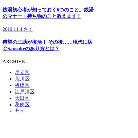
銭湯初心者が知っておく6つのこと。銭湯
のマナー・持ち物のこと教えます！
2019.11.4
さく
待望の三助が復活！ その後……現代に紡
ぐSansukeのあり方とは？
ARCHIVE
足立区
荒川区
板橋区
江戸川区
大田区
葛飾区
北区
江東区
品川区
渋谷区
新宿区