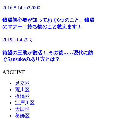
2016.8.14
sn22000
銭湯初心者が知っておく6つのこと。銭湯
のマナー・持ち物のこと教えます！
2019.11.4
さく
待望の三助が復活！ その後……現代に紡
ぐSansukeのあり方とは？
ARCHIVE
足立区
荒川区
板橋区
江戸川区
大田区
葛飾区
北区
江東区
品川区