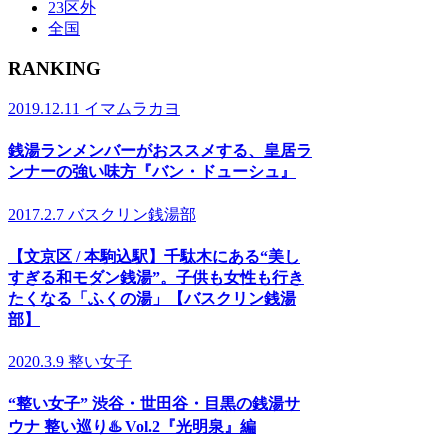
23区外
全国
RANKING
2019.12.11
イマムラカヨ
銭湯ランメンバーがおススメする、皇居ラ
ンナーの強い味方『バン・ドューシュ』
2017.2.7
バスクリン銭湯部
【文京区 / 本駒込駅】千駄木にある“美し
すぎる和モダン銭湯”。子供も女性も行き
たくなる「ふくの湯」【バスクリン銭湯
部】
2020.3.9
整い女子
“整い女子” 渋谷・世田谷・目黒の銭湯サ
ウナ 整い巡り♨️ Vol.2『光明泉』編