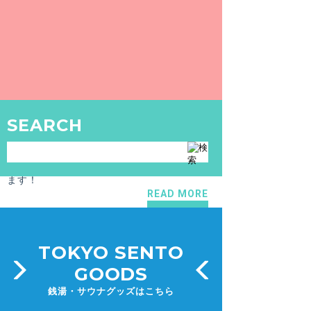
銭湯絵師・丸山清人さんも出品！「国立うちわ市」が6月16日(木)~28日(火)ギャラリービブリオで開催中！
READ MORE
NEWS
2015.6.17
東京銭湯運営
SEARCH
銭湯絵師・丸山清人さんも出品！「国立うちわ市」が6月18日(木)～28日(日)にギャラリービブリオにて開催！！
6月18日(木)～28日(日)よりギャラリービブ
リオにて第2回「国立うちわ市」が開催され
ます！
READ MORE
TOKYO SENTO
GOODS
銭湯・サウナグッズはこちら