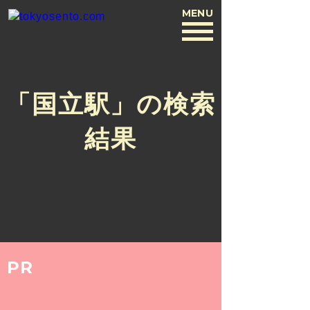
MENU
BACK
「国立駅」の検索
結果
PR
NEWS
2016.6.16
のんたん（クボタ ノブエ）