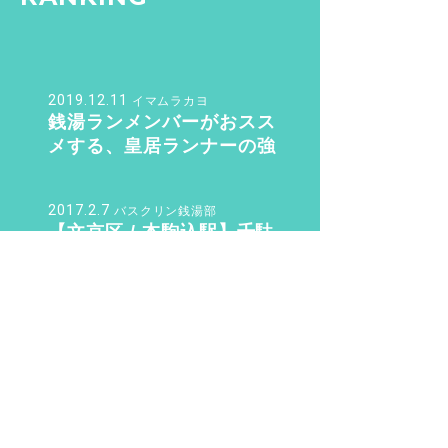
2019.12.11
イマムラカヨ
銭湯ランメンバーがおスス
メする、皇居ランナーの強
い味方『バン・ドューシ
ュ』
2017.2.7
バスクリン銭湯部
【文京区 / 本駒込駅】千駄
木にある“美しすぎる和モダ
ン銭湯”。子供も女性も行き
たくなる「ふくの湯」【バ
2020.3.9
整い女子
スクリン銭湯部】
“整い女子” 渋谷・世田谷・
目黒の銭湯サウナ 整い巡り
♨️ Vol.2『光明泉』編
2016.8.14
sn22000