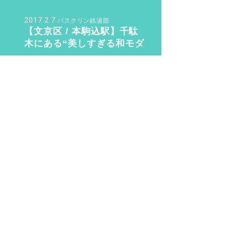
い味方『バン・ドューシ
ュ』
2017.2.7
バスクリン銭湯部
【文京区 / 本駒込駅】千駄
木にある“美しすぎる和モダ
ン銭湯”。子供も女性も行き
たくなる「ふくの湯」【バ
2016.8.14
sn22000
スクリン銭湯部】
銭湯初心者が知っておく6つ
のこと。銭湯のマナー・持
ち物のこと教えます！
2020.3.9
整い女子
“整い女子” 渋谷・世田谷・
目黒の銭湯サウナ 整い巡り
♨️ Vol.2『光明泉』編
2016.6.9
n.yusuke。
お風呂が1.3倍楽しくな
る！？ 銭湯で歯を磨こう!