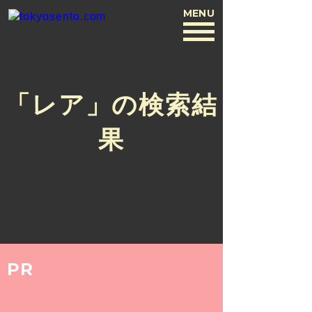
MENU
BACK
「レア」の検索結
果
PR
COLUMN
2016.7.26
n.yusuke。