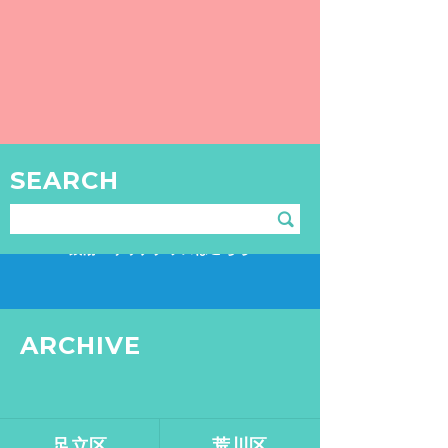
ポケモンで遊び疲れたら銭湯へGO！都内レアポケモン生息地とおすすめ銭湯コース
話題のポケモンGOで、都内おすすめのレア
ポケモンが出没し易い生息地と、周辺のおす
すめの銭湯をご紹介。
READ MORE
SEARCH
TOKYO SENTO
GOODS
銭湯・サウナグッズはこちら
ARCHIVE
足立区
荒川区