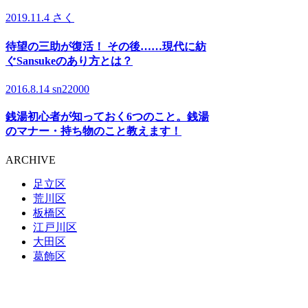
2019.11.4
さく
待望の三助が復活！ その後……現代に紡
ぐSansukeのあり方とは？
2016.8.14
sn22000
銭湯初心者が知っておく6つのこと。銭湯
のマナー・持ち物のこと教えます！
ARCHIVE
足立区
荒川区
板橋区
江戸川区
大田区
葛飾区
北区
江東区
品川区