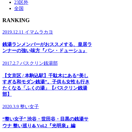
23区外
全国
RANKING
2019.12.11
イマムラカヨ
銭湯ランメンバーがおススメする、皇居ラ
ンナーの強い味方『バン・ドューシュ』
2017.2.7
バスクリン銭湯部
【文京区 / 本駒込駅】千駄木にある“美し
すぎる和モダン銭湯”。子供も女性も行き
たくなる「ふくの湯」【バスクリン銭湯
部】
2020.3.9
整い女子
“整い女子” 渋谷・世田谷・目黒の銭湯サ
ウナ 整い巡り♨️ Vol.2『光明泉』編