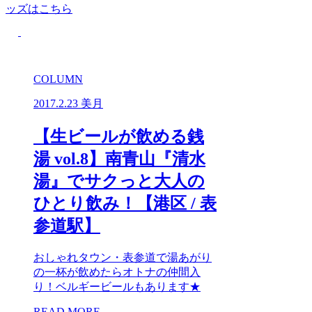
ッズはこちら
COLUMN
2017.2.23
美月
【生ビールが飲める銭
湯 vol.8】南青山『清水
湯』でサクっと大人の
ひとり飲み！【港区 / 表
参道駅】
おしゃれタウン・表参道で湯あがり
の一杯が飲めたらオトナの仲間入
り！ベルギービールもあります★
READ MORE