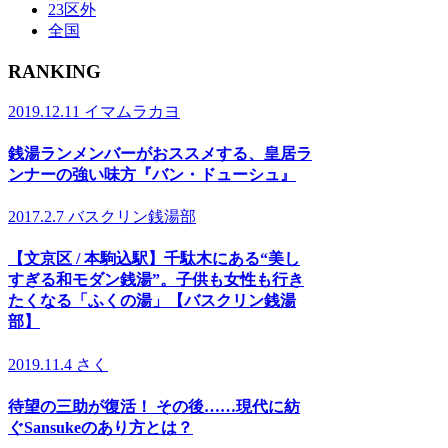
23区外
全国
RANKING
2019.12.11
イマムラカヨ
銭湯ランメンバーがおススメする、皇居ラ
ンナーの強い味方『バン・ドューシュ』
2017.2.7
バスクリン銭湯部
【文京区 / 本駒込駅】千駄木にある“美し
すぎる和モダン銭湯”。子供も女性も行き
たくなる「ふくの湯」【バスクリン銭湯
部】
2019.11.4
さく
待望の三助が復活！ その後……現代に紡
ぐSansukeのあり方とは？