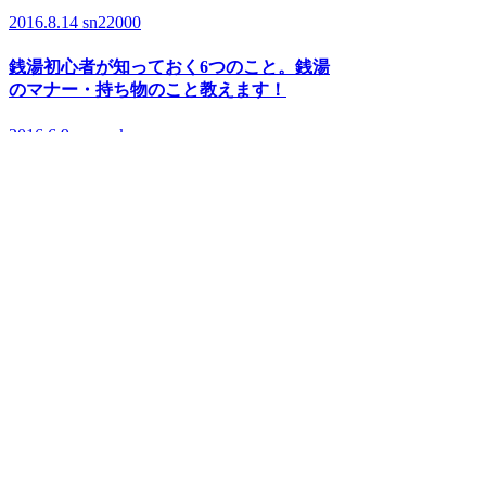
2016.8.14
sn22000
銭湯初心者が知っておく6つのこと。銭湯
のマナー・持ち物のこと教えます！
2016.6.9
n.yusuke。
お風呂が1.3倍楽しくなる！？ 銭湯で歯を
磨こう!
ARCHIVE
足立区
荒川区
板橋区
江戸川区
大田区
葛飾区
北区
江東区
品川区