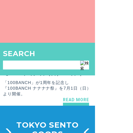
【東京銭湯クリエイターズコラボ第一弾】ハジメ☆ファンタジーデザインのオリジナルグッズ発売決定！
東京銭湯とクリエイターのコラボ企画が始
動！第一弾はハジメ☆ファンタジーとのコラ
ボTシャツ、「ホカホカT」を発売！
READ MORE
SEARCH
NEWS
2018.6.24
東京銭湯運営
【2018年7月1日（日）〜8日（日）】「東京銭湯 - TOKYO SENTO -」「ゆざめレーベル」も出演！ナナナナ祭のご紹介
「100BANCH」が1周年を記念し
『100BANCH ナナナナ祭』を7月1日（日）
より開催。
READ MORE
TOKYO SENTO