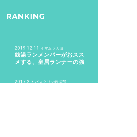
RANKING
2019.12.11
イマムラカヨ
銭湯ランメンバーがおスス
メする、皇居ランナーの強
い味方『バン・ドューシ
ュ』
2017.2.7
バスクリン銭湯部
【文京区 / 本駒込駅】千駄
木にある“美しすぎる和モダ
ン銭湯”。子供も女性も行き
たくなる「ふくの湯」【バ
2016.8.14
sn22000
スクリン銭湯部】
銭湯初心者が知っておく6つ
のこと。銭湯のマナー・持
ち物のこと教えます！