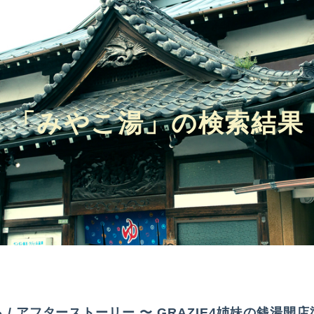
「みやこ湯」の検索結果
3
/ アフターストーリー 〜 GRAZIE4姉妹の銭湯開店