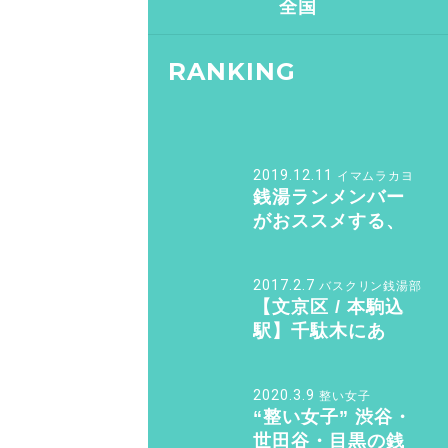
全国
RANKING
2019.12.11
イマムラカヨ
銭湯ランメンバー
がおススメする、
皇居ランナーの強
い味方『バン・ド
2017.2.7
バスクリン銭湯部
ューシュ』
【文京区 / 本駒込
駅】千駄木にあ
る“美しすぎる和モ
ダン銭湯”。子供も
2020.3.9
整い女子
女性も行きたくな
“整い女子” 渋谷・
る「ふくの湯」
世田谷・目黒の銭