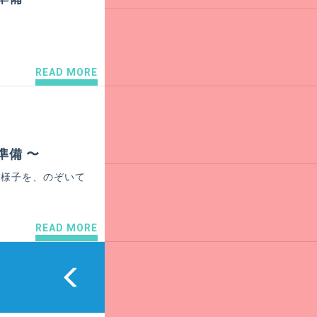
READ MORE
準備 〜
の様子を、のぞいて
READ MORE