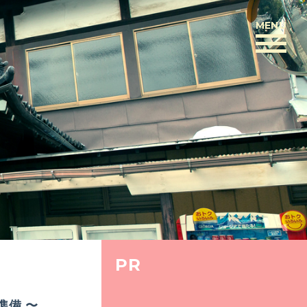
MENU
BACK
PR
準備 〜