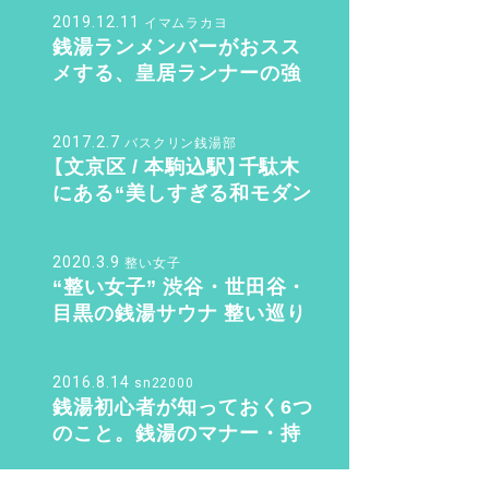
2019.12.11
イマムラカヨ
銭湯ランメンバーがおスス
メする、皇居ランナーの強
い味方『バン・ドューシュ』
2017.2.7
バスクリン銭湯部
【文京区 / 本駒込駅】千駄木
にある“美しすぎる和モダン
銭湯”。子供も女性も行きた
くなる「ふくの湯」【バスクリ
2020.3.9
ン銭湯部】
整い女子
“整い女子” 渋谷・世田谷・
目黒の銭湯サウナ 整い巡り
♨️ Vol.2『光明泉』編
2016.8.14
sn22000
銭湯初心者が知っておく6つ
のこと。銭湯のマナー・持
ち物のこと教えます！