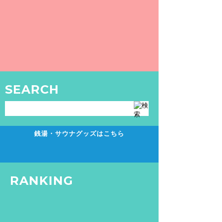
【大田区/久が原駅】COCOFURO ますの湯
2019年3月リニューアル！かわいい外装・内
装に、炭酸泉・サウナ・黒湯・水風呂、欲し
いもの全てが詰まったパーフェクト銭湯で
す。
READ MORE
SEARCH
TOKYO SENTO
GOODS
銭湯・サウナグッズはこちら
RANKING