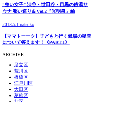
“整い女子” 渋谷・世田谷・目黒の銭湯サ
ウナ 整い巡り♨️ Vol.2『光明泉』編
2018.5.1
natsuko
【ママトーーク】子どもと行く銭湯の疑問
について答えます！《PART.1》
ARCHIVE
足立区
荒川区
板橋区
江戸川区
大田区
葛飾区
北区
江東区
品川区
渋谷区
新宿区