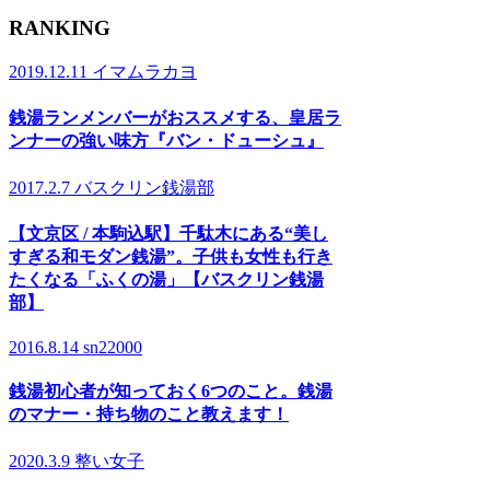
RANKING
2019.12.11
イマムラカヨ
銭湯ランメンバーがおススメする、皇居ラ
ンナーの強い味方『バン・ドューシュ』
2017.2.7
バスクリン銭湯部
【文京区 / 本駒込駅】千駄木にある“美し
すぎる和モダン銭湯”。子供も女性も行き
たくなる「ふくの湯」【バスクリン銭湯
部】
2016.8.14
sn22000
銭湯初心者が知っておく6つのこと。銭湯
のマナー・持ち物のこと教えます！
2020.3.9
整い女子