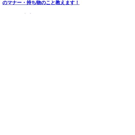
のマナー・持ち物のこと教えます！
2019.11.4
さく
待望の三助が復活！ その後……現代に紡
ぐSansukeのあり方とは？
RANKING
2019.12.11
イマムラカヨ
銭湯ランメンバーがおススメする、皇居ラ
ンナーの強い味方『バン・ドューシュ』
2017.2.7
バスクリン銭湯部
【文京区 / 本駒込駅】千駄木にある“美し
すぎる和モダン銭湯”。子供も女性も行き
たくなる「ふくの湯」【バスクリン銭湯
部】