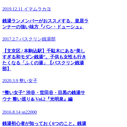
2019.12.11
イマムラカヨ
銭湯ランメンバーがおススメする、皇居ラ
ンナーの強い味方『バン・ドューシュ』
2017.2.7
バスクリン銭湯部
【文京区 / 本駒込駅】千駄木にある“美し
すぎる和モダン銭湯”。子供も女性も行き
たくなる「ふくの湯」【バスクリン銭湯
部】
2020.3.9
整い女子
“整い女子” 渋谷・世田谷・目黒の銭湯サ
ウナ 整い巡り♨️ Vol.2『光明泉』編
2016.8.14
sn22000
銭湯初心者が知っておく6つのこと。銭湯