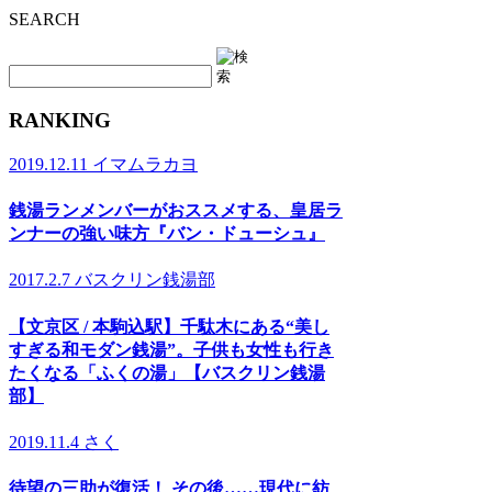
SEARCH
RANKING
2019.12.11
イマムラカヨ
銭湯ランメンバーがおススメする、皇居ラ
ンナーの強い味方『バン・ドューシュ』
2017.2.7
バスクリン銭湯部
【文京区 / 本駒込駅】千駄木にある“美し
すぎる和モダン銭湯”。子供も女性も行き
たくなる「ふくの湯」【バスクリン銭湯
部】
2019.11.4
さく
待望の三助が復活！ その後……現代に紡