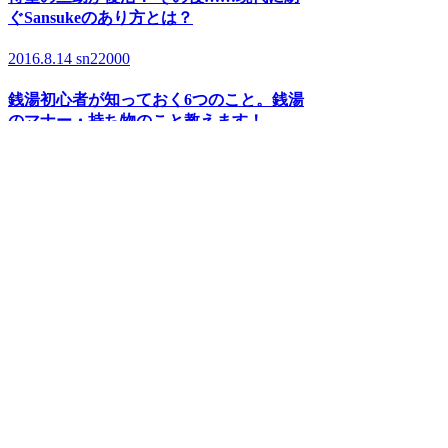
ぐSansukeのあり方とは？
2016.8.14
sn22000
銭湯初心者が知っておく6つのこと。銭湯
のマナー・持ち物のこと教えます！
2016.6.9
n.yusuke。
お風呂が1.3倍楽しくなる！？ 銭湯で歯を
磨こう!
RANKING
2019.12.11
イマムラカヨ
銭湯ランメンバーがおススメする、皇居ラ
ンナーの強い味方『バン・ドューシュ』
2017.2.7
バスクリン銭湯部