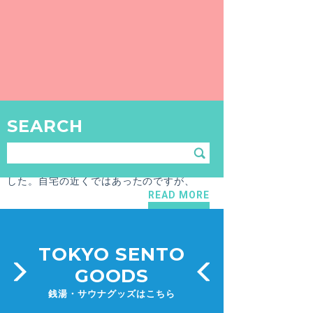
【世田谷区 / 上町駅】天狗湯
世田谷の上町にある天狗湯さん。
READ MORE
REVIEW
SEARCH
2015.1.28
日野 祥太郎
【世田谷区 / 上町駅】銭湯で足湯！天狗湯【男湯】
今日は世田谷の上町にある天狗湯さんに来ま
した。自宅の近くではあったのですが、
READ MORE
TOKYO SENTO
GOODS
銭湯・サウナグッズはこちら