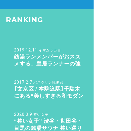
RANKING
2019.12.11
イマムラカヨ
銭湯ランメンバーがおスス
メする、皇居ランナーの強
い味方『バン・ドューシュ』
2017.2.7
バスクリン銭湯部
【文京区 / 本駒込駅】千駄木
にある“美しすぎる和モダン
銭湯”。子供も女性も行きた
くなる「ふくの湯」【バスクリ
2020.3.9
ン銭湯部】
整い女子
“整い女子” 渋谷・世田谷・
目黒の銭湯サウナ 整い巡り