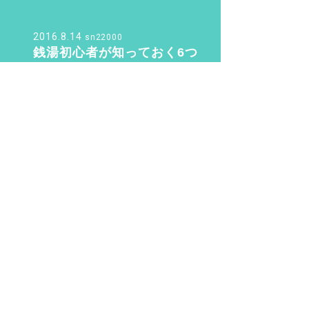
♨️ Vol.2『光明泉』編
2016.8.14
sn22000
銭湯初心者が知っておく6つ
のこと。銭湯のマナー・持
ち物のこと教えます！
2019.11.4
さく
待望の三助が復活！ その
後……現代に紡ぐSansuke
のあり方とは？
PAGE TOP