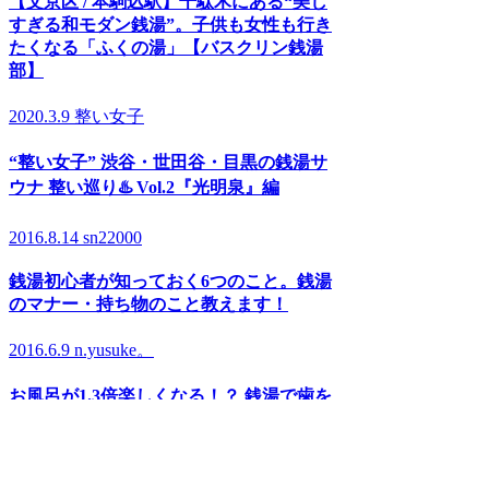
【文京区 / 本駒込駅】千駄木にある“美し
すぎる和モダン銭湯”。子供も女性も行き
たくなる「ふくの湯」【バスクリン銭湯
部】
2020.3.9
整い女子
“整い女子” 渋谷・世田谷・目黒の銭湯サ
ウナ 整い巡り♨️ Vol.2『光明泉』編
2016.8.14
sn22000
銭湯初心者が知っておく6つのこと。銭湯
のマナー・持ち物のこと教えます！
2016.6.9
n.yusuke。
お風呂が1.3倍楽しくなる！？ 銭湯で歯を
磨こう!
RANKING