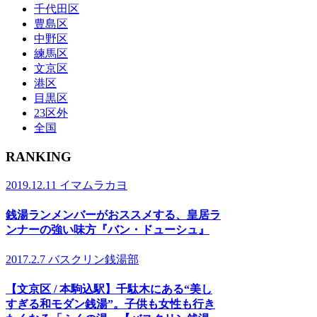
千代田区
豊島区
中野区
練馬区
文京区
港区
目黒区
23区外
全国
RANKING
2019.12.11
イマムラカヨ
銭湯ランメンバーがおススメする、皇居ラ
ンナーの強い味方『バン・ドューシュ』
2017.2.7
バスクリン銭湯部
【文京区 / 本駒込駅】千駄木にある“美し
すぎる和モダン銭湯”。子供も女性も行き