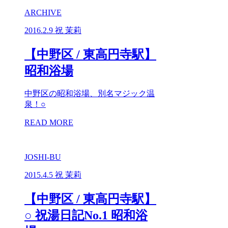
ARCHIVE
2016.2.9
祝 茉莉
【中野区 / 東高円寺駅】
昭和浴場
中野区の昭和浴場、別名マジック温
泉！○
READ MORE
JOSHI-BU
2015.4.5
祝 茉莉
【中野区 / 東高円寺駅】
○ 祝湯日記No.1 昭和浴