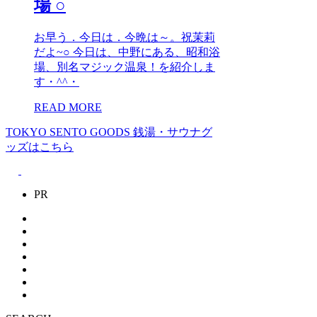
場 ○
お早う．今日は．今晩は～。祝茉莉
だよ~○ 今日は、中野にある、昭和浴
場、別名マジック温泉！を紹介しま
す・^^・
READ MORE
TOKYO SENTO GOODS
銭湯・サウナグ
ッズはこちら
PR