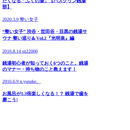
たくなる「ふくの湯」【バスクリン銭湯
部】
2020.3.9
整い女子
“整い女子” 渋谷・世田谷・目黒の銭湯サ
ウナ 整い巡り♨️ Vol.2『光明泉』編
2016.8.14
sn22000
銭湯初心者が知っておく6つのこと。銭湯
のマナー・持ち物のこと教えます！
2016.6.9
n.yusuke。
お風呂が1.3倍楽しくなる！？ 銭湯で歯を
磨こう!
ARCHIVE
足立区
荒川区