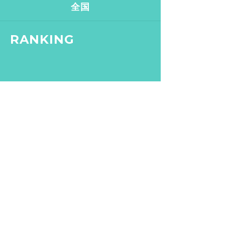
全国
RANKING
2019.12.11
イマムラカヨ
銭湯ランメンバーがおスス
メする、皇居ランナーの強
い味方『バン・ドューシ
ュ』
2017.2.7
バスクリン銭湯部
【文京区 / 本駒込駅】千駄
木にある“美しすぎる和モダ
ン銭湯”。子供も女性も行き
たくなる「ふくの湯」【バ
2020.3.9
整い女子
スクリン銭湯部】
“整い女子” 渋谷・世田谷・